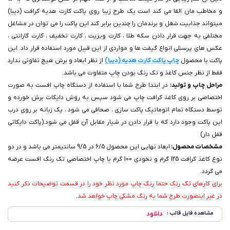
و مخاطب مان القا می کند است یک طرح زیبا روی پاکت کارت هدیه کرافت (دیبا)
میتواند جذابیت شغل و برندمان را چندین برابر کند این پاکت را می توان در مشاغل
مختلفی به جهت قرار دادن سکه طلا ، کارت ویزیت ، کارت تخفیف ، کارت گارانتی ،
عکس های پرسنلی انواع گیفت ها و مواردی از این قبیل مورد استفاده قرار داد. این
پاکت با محصول
چاپ پاکت کارت هدیه (دیبا)
از نظر ابعاد و برش هیچ تفاوتی ندارد
فقط از نظر جنس کاغذ و تک رنگ بودن چاپ متفاوت می باشد.
مراحل چاپ و تولید:
در ابتدا طرح شما با استفاده از دستگاه چاپ افست به صورت
اختصاصی بر روی کاغذ کرافت چاپ می شود سپس به روش دایکات برش خورده و
توسط دستگاه تمام اتوماتیک پاکت سازی ، صحافی می شود ، یک زبانه بر روی درب
این پاکت وجود دارد که با قرار دادن در شیار مقابل آن قفل می شود.(پاکت دایکاتی
قفل دار)
مشخصات محصول:
ابعاد نهایی این محصول 6/5 در 9/5 سانتیمتر می باشد و در دو
نوع کاغذ کرافت 125 گرم و نخودی 100 گرم با چاپ اختصاصی تک رنگ افست عرضه
می گردد.
برای کارهای تک رنگ حتما رنگ چاپ مورد نظر خود را در قسمت توضیحات ذکر کنید
در غیر اینصورت طرح شما به رنگ مشکی چاپ خواهد شد
.
مشاهده فایل قالب :
دانلود