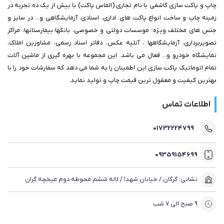
چاپ و پاکت سازی کاشفی با نام تجاری (الماس پاکت) با بیش از یک ده تجربه در
زمینه چاپ و ساخت انواع پاکت های: اداری، اسنادی، آزمایشگاهی و... در سایز و
جنس های مختلف ویژه: موسسات دولتی و خصوصی، بانکها بیمارستانها، مراکز
تصویربرداری، آزمایشگاهها ، آتلیه عکس، دفاتر اسناد رسمی، مشاورین املاک،
نمایشگاه خودرو و... فعال می باشد. این مجموعه با بهره گیری از ماشین آلات
تمام اتوماتیک پاکت سازی این اطمینان را به شما می دهد که سفارشات خود را با
بهترین کیفیت و معقول ترین قیمت چاپ و تولید نماید.
اطلاعات تماس
01732224799
09359154699
نشانی: گرگان / خیابان شهدا / لاله ششم محوطه دوم میخچه گران
9 صبح الی 7 شب