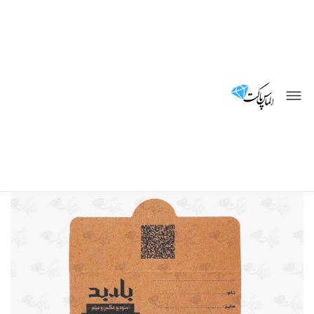
توجه !!!
بدلیل نوسان شدید قیمت ها از قرار دادن قیمت بروز محصولات سفارشی و
محصولات آماده معذوریم.لطفا جهت استعلام قیمت داخل ایتا ، بله ، روبیکا و یا
واتساپ پیام بگزارید.
الماس پاکت
محصولات سفارشی
چاپ پاکت عکس پرسنلی کرافت (دیبا)