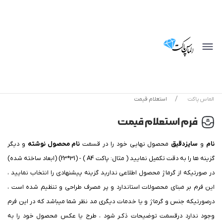
توجه !!!
بدلیل نوسان شدید قیمت ها از قرار دادن قیمت بروز محصولات سفارشی و
محصولات آماده معذوریم.لطفا جهت استعلام قیمت داخل ایتا ، بله ، روبیکا و یا
واتساپ پیام بگزارید.
الماس پاکت
استعلام قیمت
فرم استعلام قیمت
نام
و
سایزدقیق
محصول نهایی خود را در قسمت
نام محصول نوشته
و دیگر
گزینه ها را به دقت تکمیل نمایید ( مثال: پاکت A4 ) - (23*31) (ابعاد ساخته شده)
در صورتیکه از گرماژ محصول اطلاعی ندارید گزینه پیشنهادی را انتخاب نمایید ،
این فرم بر مبنای محصولات استاندارد و پر مصرف طراحی و تنظیم شده است ،
درصورتیکه جنس و گرماژ و یا خدمات دیگری مد نظر شما میباشد که در این فرم
وجود ندارد درقسمت توضیحات ذکـر شود ، طرح یا عکس محصول خود را به