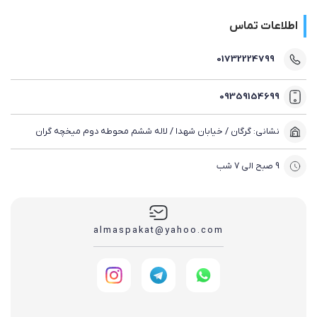
اطلاعات تماس
01732224799
09359154699
نشانی: گرگان / خیابان شهدا / لاله ششم محوطه دوم میخچه گران
9 صبح الی 7 شب
almaspakat@yahoo.com