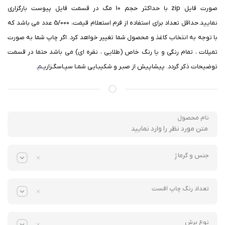
صورت فایل zip با حداکثر حجم 10 مگ در قسمت فایل پیوست بارگزاری
نمایید.حداقل تعداد برای استفاده از فرم استعلام قیمت، 5/000 عدد می باشد که
با توجه به انتخاب کاغذ و محصول شما تغییر خواهد کرد. اگر چاپ شما به صورت
تمپلات ، تمام رنگی و یا رنگ خاص (طلایی ، نقره ای) می باشد حتما در قسمت
توضیحات ذکر گردد. پیشاپیش از صبـر و شکیبـایی شمـا سپـاسگـزاریـ
م.
نام محصول
جنس و گرماژ
تعداد رنگ چاپ افست
نوع برش