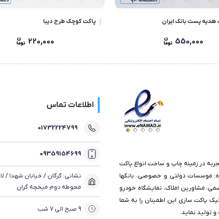
 هدیه پست بانک ایران
پاکت کوچک طرح دیبا
220,000
550,000
اطلاعات تماس
01732224799
09359154699
جربه در زمینه چاپ و ساخت انواع پاکت
یژه: موسسات دولتی و خصوصی، بانکها
نشانی: گرگان / خیابان شهدا / ل
محوطه دوم میخچه گران
 رسمی، مشاورین املاک، نمایشگاه خودرو
تیک پاکت سازی این اطمینان را به شما
9 صبح الی 7 شب
 تولید نماید.