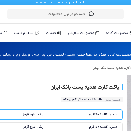
www.almaspakat.ir
محصولات آماده
محصولات سفارشی
خدمات
استعلام قیمت
مق
ولات آماده معذوریم.لطفا جهت استعلام قیمت داخل ایتا ، بله ، روبیکا و یا واتساپ پیا
 کارت هدیه پست بانک ایران
پاکت کارت هدیه پست بانک ایران
دسته‌بندی:‌
پاکت کارت هدیه/عکس/سکه
جنس:
رنگ:
گلاسه 170 گرم
طرح قرمز
جنس:
رنگ:
گلاسه 170 گرم
طرح قرمز