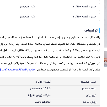
جنس:
رنگ:
گلاسه 150 گرم
طرح سبز
جنس:
رنگ:
گلاسه 150 گرم
طرح سبز
توضیحات
در نهایت با دستگاه تمام اتوماتیک پاکت سازی ساخته شده است. یک زبانه بر روی 
دلیل به فکر تولید این محصول برای شعبه های کوچک پست بانک که به تعداد کمتری نیاز دارند افت
در صورتی که تعداد مورد نیاز شما بیشتر از 00
شامل کد شعبه یا باجه) از قسمت محصولات سفارشی
چاپ پاکت کارت هدیه (دیبا)
س
جنس محصول
گلاسه 170 گرم
ابعاد محصول
9.5 * 6.5 سانتیمتر
نوع برش
دایکات (برش دقیق)
روش ساخت
تمام اتوماتیک