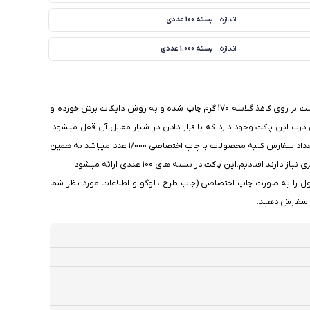
اندازه:
بسته 100 عددی
اندازه:
بسته 1.000 عددی
پاکت کارت هدیه با طرح چاپی ویژه پست بانک ایران با استفاده از دستگاه چاپ افست بر روی کاغذ گلاسه 170 گرم چاپ شده و به روش دایکات برش خورده و
درب این پاکت وجود دارد که با قرار دادن در شیار مقابل آن قفل میشود،
ابعاد این محصول 6/5 در 9/5 سانتیمتر میباشد، همان طور که اطلاع دارید حداقل تعداد سفارش کلیه محصولات با چاپ اختصاصی 1/000 عدد میباشد به همین
ادیم.این پاکت در بسته های 100 عددی ارائه میشود.
1/0 عدد میباشد میتوانید این محصول را به صورت چاپ اختصاصی (چاپ طرح ، لوگو و اطلاعات مورد نظر شما
فارش دهید.