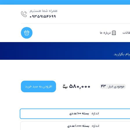
همراه شما هستیم
09359154699
الات
درباره ما
م بگزارید.
580,000
43
موجودی انبار:
افزودن به سبد خرید
اندازه:
بسته 100 عددی
اندازه:
بسته 1.000 عددی